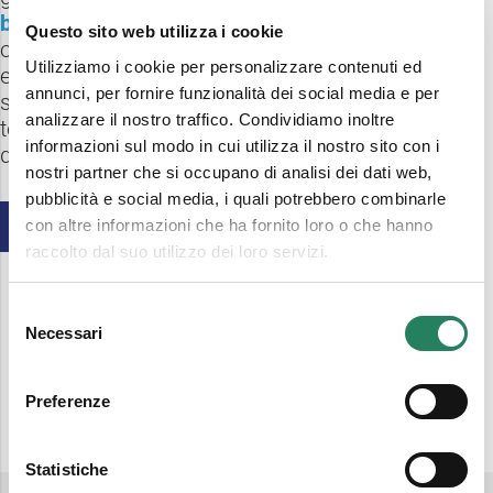
beni e servizi
. In questo modo sarà possibile
Questo sito web utilizza i cookie
ottimizzare l’incontro tra domanda ed offerta ed
Utilizziamo i cookie per personalizzare contenuti ed
evitare inutili sprechi di prodotti, generando positive
annunci, per fornire funzionalità dei social media e per
sinergie e reciproche collaborazioni tra gli attori
analizzare il nostro traffico. Condividiamo inoltre
territoriali, a vantaggio delle persone e
informazioni sul modo in cui utilizza il nostro sito con i
dell’ambiente.
nostri partner che si occupano di analisi dei dati web,
pubblicità e social media, i quali potrebbero combinarle
SCOPRI MAGAZZINO DIFFUSO
con altre informazioni che ha fornito loro o che hanno
raccolto dal suo utilizzo dei loro servizi.
Selezione
Necessari
del
consenso
Preferenze
Statistiche