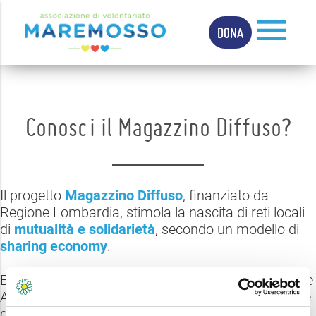
menu
DONA
Conosci il Magazzino Diffuso?
Il progetto
Magazzino Diffuso
, finanziato da
Regione Lombardia, stimola la nascita di reti locali
di
mutualità e solidarietà
, secondo un modello di
sharing economy
.
Entrando nell’area digitale del Magazzino Diffuso, le
Associazioni e gli Enti del Terzo Settore e le aziende
gardesane potranno
scambiare varie tipologie di